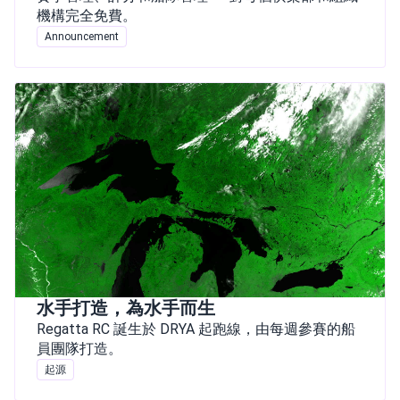
機構完全免費。
Announcement
水手打造，為水手而生
Regatta RC 誕生於 DRYA 起跑線，由每週參賽的船
員團隊打造。
起源