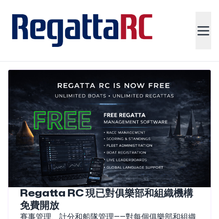
Regatta RC 現已對俱樂部和組織機構
免費開放
賽事管理、計分和船隊管理——對每個俱樂部和組織