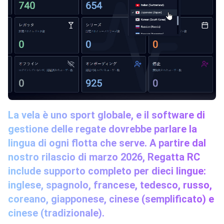
La vela è uno sport globale, e il software di
gestione delle regate dovrebbe parlare la
lingua di ogni flotta che serve. A partire dal
nostro rilascio di marzo 2026, Regatta RC
include supporto completo per dieci lingue:
inglese, spagnolo, francese, tedesco, russo,
coreano, giapponese, cinese (semplificato) e
cinese (tradizionale).