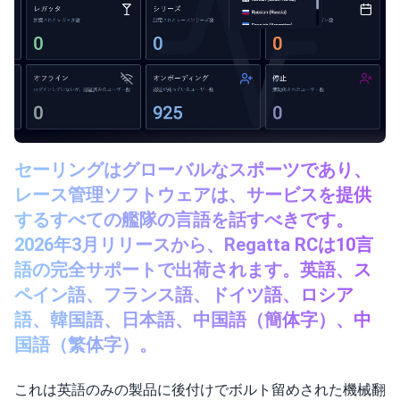
セーリングはグローバルなスポーツであり、
レース管理ソフトウェアは、サービスを提供
するすべての艦隊の言語を話すべきです。
2026年3月リリースから、Regatta RCは10言
語の完全サポートで出荷されます。英語、ス
ペイン語、フランス語、ドイツ語、ロシア
語、韓国語、日本語、中国語（簡体字）、中
国語（繁体字）。
これは英語のみの製品に後付けでボルト留めされた機械翻