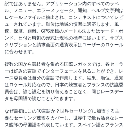
訳ではありません。アプリケーション内のすべてのラベ
ル、メニュー、エラーメッセージ、通知、ヘルプ文字列は
ロケールファイルに抽出され、コンテキストについてレビ
ューされています。単位は地域の慣習に適応します。風
速、深度、距離、GPS座標のメートル法またはヤード・ポ
ンド。日付と時刻の形式は現地の標準に従います。サブス
クリプションと請求画面の通貨表示はユーザーのロケール
に合わせます。
複数の国から競技者を集める国際レガッタでは、各セーラ
ーは好みの言語でインターフェースを見ることができ、レ
ース委員会は自分の言語で作業します。結果、順位、通知
はロケール対応なので、日本の競技者とフランスの抗議委
員会は、誰も設定を切り替えることなく、同じレースデー
タを母国語で読むことができます。
なぜ最初にこの10言語か？世界セーリングに加盟する主
要なセーリング連盟をカバーし、世界中で最も活発なレー
ス艦隊の母国語を代表しています。スペイン語とフランス