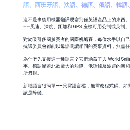
語、西班牙語、法語、德語、俄語、韓語
這不是事後用機器翻譯硬塞到僅英語產品上的東西。
——風速、深度、距離和 GPS 座標可用公制或英
對於吸引多國參賽者的國際帆船賽，每位水手以自己
抗議委員會都能以母語閱讀相同的賽事資料，無需任
為什麼先支援這十種語言？它們涵蓋了與 World 
事。德語涵蓋北歐龐大的船隊。俄語觸及波羅的海和
所忽視。
新增語言很簡單——只需語言檔，無需改程式碼。如果您
該是障礙。