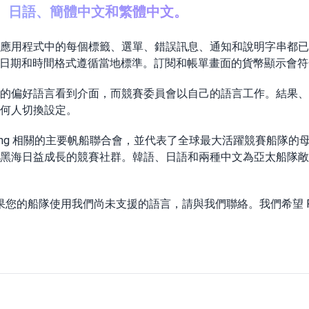
、日語、簡體中文和繁體中文。
應用程式中的每個標籤、選單、錯誤訊息、通知和說明字串都已
制。日期和時間格式遵循當地標準。訂閱和帳單畫面的貨幣顯示會
的偏好語言看到介面，而競賽委員會以自己的語言工作。結果、
何人切換設定。
Sailing 相關的主要帆船聯合會，並代表了全球最大活躍競賽船
黑海日益成長的競賽社群。韓語、日語和兩種中文為亞太船隊敞
的船隊使用我們尚未支援的語言，請與我們聯絡。我們希望 Reg