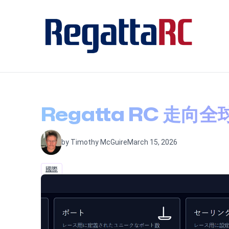
Regatta RC 走
by Timothy McGuire
March 15, 2026
國際