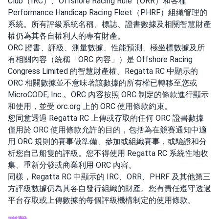
Club（IRC）、Offshore Racing Rule（ORR）和各種
Performance Handicap Racing Fleet（PHRF）組織管理的
系統。所有評級系統名稱、標誌、證書數據及相關智慧財產
權仍為其各自權利人的專有財產。
ORC 證書、評級、測量數據、性能預測、極坐標數據及所
有相關內容（統稱「ORC 內容」）是 Offshore Racing
Congress Limited 的智慧財產權。Regatta RC 中顯示的
ORC 相關數據並不意味著該數據的所有權已轉移至您或
MicroCODE, Inc.。ORC 內容按照 ORC 制定的條款進行顯示
和使用，並受 orc.org 上的 ORC 使用條款約束。
您同意透過 Regatta RC 上傳或存取的任何 ORC 證書數據
僅用於 ORC 使用條款允許的目的，包括為在競賽通知中適
用 ORC 規則的賽事做準備、參加或組織賽事，或驗證和分
析您自己船隻的評級。您不得使用 Regatta RC 系統性地收
集、重新分發或商業利用 ORC 內容。
同樣，Regatta RC 中顯示的 IRC、ORR、PHRF 及其他第三
方評級數據仍為其各自發行組織的財產。您有責任遵守透過
平台存取或上傳數據的每個評級機構制定的使用條款。