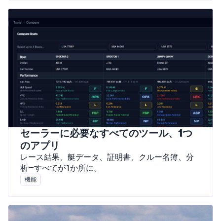
セーラーに必要なすべてのツール、1つ
のアプリ
レース結果、艇データ、証明書、クルー名簿、分
析—すべてが1か所に。
機能