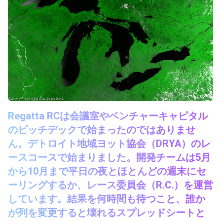
Regatta RCは会議室やベンチャーキャピタル
のピッチデックで始まったのではありませ
ん。デトロイト地域ヨット協会（DRYA）のレ
ースコースで始まりました。開発チームは5月
から10月まで平日の夜とほとんどの週末にセ
ーリングするか、レース委員会（R.C.）を運営
しています。結果を何時間も待つこと、誰か
が列を変更すると壊れるスプレッドシートと