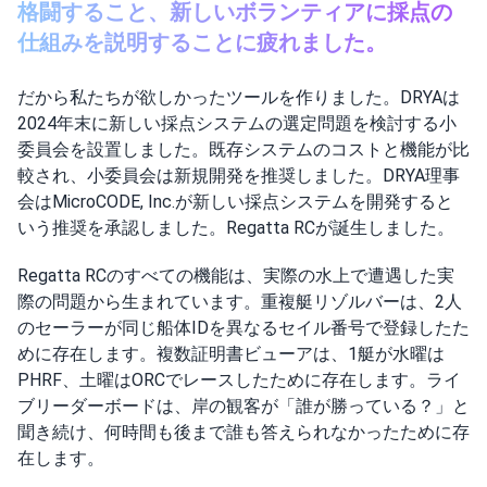
格闘すること、新しいボランティアに採点の
仕組みを説明することに疲れました。
だから私たちが欲しかったツールを作りました。DRYAは
2024年末に新しい採点システムの選定問題を検討する小
委員会を設置しました。既存システムのコストと機能が比
較され、小委員会は新規開発を推奨しました。DRYA理事
会はMicroCODE, Inc.が新しい採点システムを開発すると
いう推奨を承認しました。Regatta RCが誕生しました。
Regatta RCのすべての機能は、実際の水上で遭遇した実
際の問題から生まれています。重複艇リゾルバーは、2人
のセーラーが同じ船体IDを異なるセイル番号で登録したた
めに存在します。複数証明書ビューアは、1艇が水曜は
PHRF、土曜はORCでレースしたために存在します。ライ
ブリーダーボードは、岸の観客が「誰が勝っている？」と
聞き続け、何時間も後まで誰も答えられなかったために存
在します。