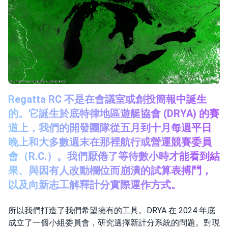
Regatta RC 不是在會議室或創投簡報中誕生
的。它誕生於底特律地區遊艇協會 (DRYA) 的賽
道上，我們的開發團隊從五月到十月每週平日
晚上和大多數週末在那裡航行或營運競賽委員
會（R.C.）。我們厭倦了等待數小時才能看到結
果、與因有人改動欄位而崩潰的試算表搏鬥，
以及向新志工解釋計分實際運作方式。
所以我們打造了我們希望擁有的工具。DRYA 在 2024 年底
成立了一個小組委員會，研究選擇新計分系統的問題。對現