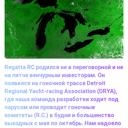
Regatta RC родился не в переговорной и не
на питче венчурным инвесторам. Он
появился на гоночной трассе Detroit
Regional Yacht-racing Association (DRYA),
где наша команда разработки ходит под
парусом или проводит гоночные
комитеты (R.C.) в будни и большинство
выходных с мая по октябрь. Нам надоело