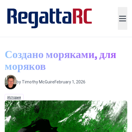
Создано моряками, для
моряков
by Timothy McGuire
February 1, 2026
История