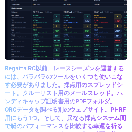
Regatta RC以前、レースシーズンを運営する
には、バラバラのツールをいくつも使いこな
す必要がありました。採点用のスプレッドシ
ート。クルーリスト用のメールスレッド。ハ
ンディキャップ証明書用のPDFフォルダ。
ORCデータを調べる別のウェブサイト。PHRF
用にもう1つ。そして、異なる採点システム間
で艇のパフォーマンスを比較する幸運を祈る