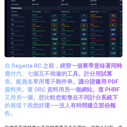
在 Regatta RC 之前，經營一個賽季意味著同時
應付六、七個互不相連的工具。計分用試算
表。船員名單用電子郵件串。讓分證書用 PDF
資料夾。查 ORC 資料用另一個網站。查 PHRF
又用另一個。想比較您船隻在不同計分系統下
的表現？祝您好運——沒人有時間建立那份報
告。