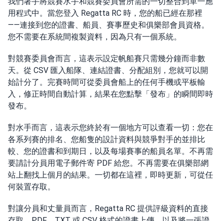
我們著手將競賽水手和競賽委員會所需的一切整合到單一應
用程式中。當您登入 Regatta RC 時，您的船已經在那裡
——連接到您的證書、船員、賽事歷史和俱樂部會員資格。
您不需要在系統間複製資料，因為只有一個系統。
對競賽委員會而言，這表示設定帆船賽只需幾分鐘而非數
天。從 CSV 匯入船隊、連結證書、分配組別，您就可以開
始計分了。完賽時間可從委員會船上的任何手機或平板輸
入，修正時間自動計算，結果在您點擊「發布」的瞬間即時
發布。
對水手而言，這表示您終於有一個地方可以查看一切：您在
各系列賽的排名、您船隻的設計資料與競爭對手的並排比
較、您的證書和到期日，以及每場賽事的船員名單。不再需
要請計分員用電子郵件寄 PDF 給您。不再需要在俱樂部網
站上翻找上個月的結果。一切都在這裡，即時更新，可從任
何裝置存取。
對讓分員和丈量員而言，Regatta RC 提供評級資料的直接
存取、PDF、TXT 或 CSV 格式的證書上傳，以及將一張證