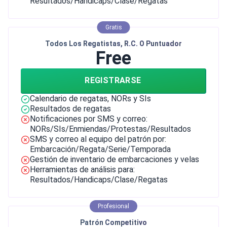
Resultados/Handicaps/Clase/Regatas
Gratis
Todos Los Regatistas, R.C. O Puntuador
Free
REGISTRARSE
Calendario de regatas, NORs y SIs
Resultados de regatas
Notificaciones por SMS y correo:
NORs/SIs/Enmiendas/Protestas/Resultados
SMS y correo al equipo del patrón por:
Embarcación/Regata/Serie/Temporada
Gestión de inventario de embarcaciones y velas
Herramientas de análisis para:
Resultados/Handicaps/Clase/Regatas
Profesional
Patrón Competitivo