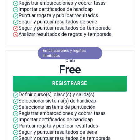
Registrar embarcaciones y cobrar tasas
Importar certificados de handicap
Puntuar regata y publicar resultados
Seguir y puntuar resultados de serie
Seguir y puntuar resultados de temporada
Analizar resultados de regata y temporada
Embarcaciones y regatas
ilimitadas
Club
Free
REGISTRARSE
Definir curso(s), clase(s) y salida(s)
Seleccionar sistema(s) de handicap
Seleccionar sistema de puntuación
Registrar embarcaciones y cobrar tasas
Importar certificados de handicap
Puntuar regata y publicar resultados
Seguir y puntuar resultados de serie
Seguir y puntuar resultados de temporada