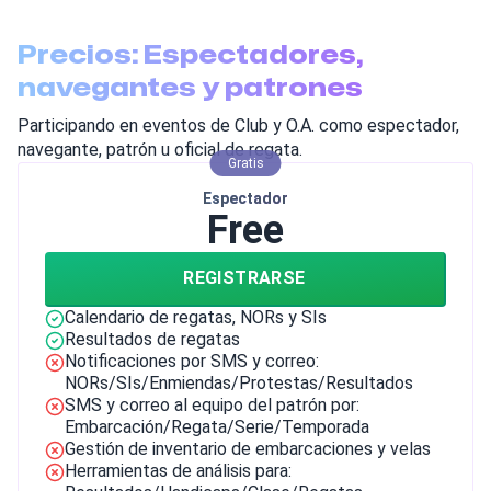
Precios: Espectadores,
navegantes y patrones
Participando en eventos de Club y O.A. como espectador,
navegante, patrón u oficial de regata.
Gratis
Espectador
Free
REGISTRARSE
Calendario de regatas, NORs y SIs
Resultados de regatas
Notificaciones por SMS y correo:
NORs/SIs/Enmiendas/Protestas/Resultados
SMS y correo al equipo del patrón por:
Embarcación/Regata/Serie/Temporada
Gestión de inventario de embarcaciones y velas
Herramientas de análisis para: