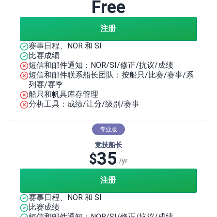
Free
注册
赛事日程、NOR 和 SI
比赛成绩
短信和邮件通知：NOR/SI/修正/抗议/成绩
短信和邮件联系船长团队：按船只/比赛/赛事/系
列赛/赛季
船只和帆具库存管理
分析工具：成绩/让分/级别/赛事
专业版
竞技船长
35
$
/yr
注册
赛事日程、NOR 和 SI
比赛成绩
短信和邮件通知：NOR/SI/修正/抗议/成绩