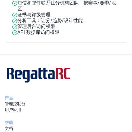
短信和邮件联系让分机构团队：按赛事/赛季/地
区
证书与评级管理
分析工具：让分/趋势/设计性能
管理后台访问权限
API 数据库访问权限
产品
管理控制台
用户应用
帮助
文档