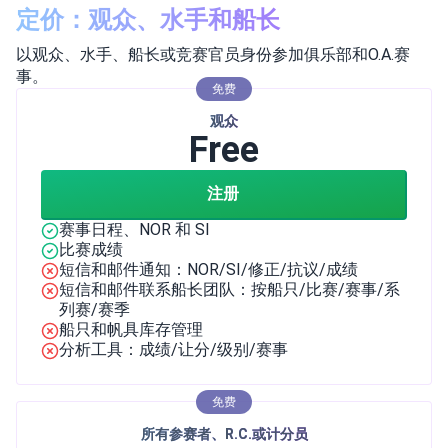
定价：观众、水手和船长
以观众、水手、船长或竞赛官员身份参加俱乐部和O.A.赛
事。
免费
观众
Free
注册
赛事日程、NOR 和 SI
比赛成绩
短信和邮件通知：NOR/SI/修正/抗议/成绩
短信和邮件联系船长团队：按船只/比赛/赛事/系
列赛/赛季
船只和帆具库存管理
分析工具：成绩/让分/级别/赛事
免费
所有参赛者、R.C.或计分员