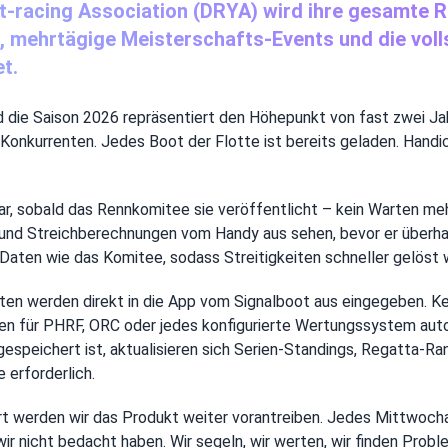
Yacht-racing Association (DRYA) wird ihre gesamte
ehrtägige Meisterschafts-Events und die vollst
t.
nd die Saison 2026 repräsentiert den Höhepunkt von fast zwei J
nkurrenten. Jedes Boot der Flotte ist bereits geladen. Handica
bar, sobald das Rennkomitee sie veröffentlicht – kein Warten m
en und Streichberechnungen vom Handy aus sehen, bevor er über
Daten wie das Komitee, sodass Streitigkeiten schneller gelöst 
iten werden direkt in die App vom Signalboot aus eingegeben. K
en für PHRF, ORC oder jedes konfigurierte Wertungssystem auto
t gespeichert ist, aktualisieren sich Serien-Standings, Regatta-
erforderlich.
rt werden wir das Produkt weiter vorantreiben. Jedes Mittwoch
ir nicht bedacht haben. Wir segeln, wir werten, wir finden Pro