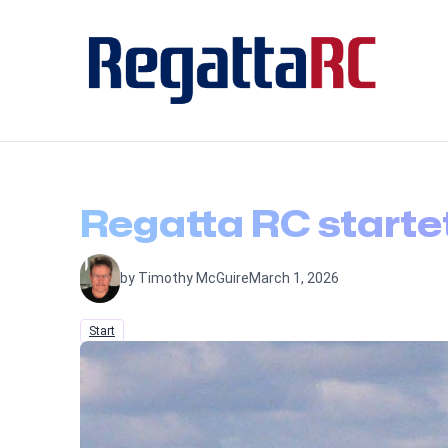
Regatta RC startet
by Timothy McGuire
March 1, 2026
Start