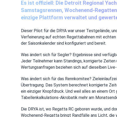
Es ist offiziell: Die Detroit Regional 
Samstagsrennen, Wochenend-Regatten, m
einzige Plattform verwaltet und gewerte
Dieser Pilot für die DRYA war unser Testgelände, u
Verfeinerung auf echten Regattabahnen mit echten Ko
der Saisonkalender sind konfiguriert und bereit.
Was ändert sich für Segler? Ergebnisse sind verfüg
Jeder Teilnehmer kann Standings, korrigierte Zeit
Wertungsanfragen beziehen sich auf dieselben Live-
Was ändert sich für das Rennkomitee? Zieleinlaufze
Übertragung. Das System berechnet korrigierte Zeit
ein einziger Knopfdruck. Und weil alles an einem Or
Tabellenkalkulations-Akrobatik mehr am Monatsende 
Die DRYA ist, wo Regatta RC geboren wurde, und do
Wochenend-Regatta bringt Randfälle ans Licht, die w