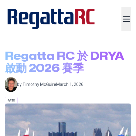
Regatta RC 於 DRYA
啟動 2026 賽季
by Timothy McGuire
March 1, 2026
發布