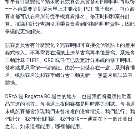
水手有什麼變化？結果將在競賽委員會發布的瞬間即可取得
——不再需要等到隔天早上才能收到 PDF 電子郵件。每位參
賽者都可以在靠岸前從手機查看排名、修正時間和棄分計
算。抗議和計分查詢引用委員會看到的相同即時資料，因此
爭議能更快解決。
競賽委員會有什麼變化？完賽時間可直接從信號船上的應用
程式輸入。不再需要在濕紙上潦草書寫再事後謄寫。系統會
自動計算 PHRF、ORC 或任何已設定計分系統的修正時間。
發布結果只需按一個按鈕。由於一切儲存在一處，系列賽排
名、帆船賽名次和賽季總分會自動更新——無需月底試算表
體操。
DRYA 是 Regatta RC 誕生的地方，也是我們將繼續推動產
品前進的地方。每場週三夜間賽都是即時壓力測試。每場週
末帆船賽都會浮現我們未曾考慮的邊緣情況。我們航行、我
們計分、我們發現問題、我們修復——通常在下一個比賽日
之前。如果這裡能用，哪裡都能用。