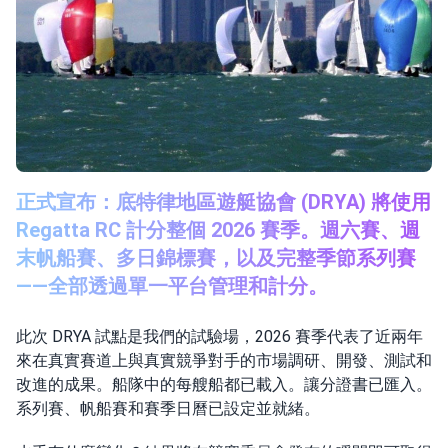
正式宣布：底特律地區遊艇協會 (DRYA) 將使用
Regatta RC 計分整個 2026 賽季。週六賽、週
末帆船賽、多日錦標賽，以及完整季節系列賽
——全部透過單一平台管理和計分。
此次 DRYA 試點是我們的試驗場，2026 賽季代表了近兩年
來在真實賽道上與真實競爭對手的市場調研、開發、測試和
改進的成果。船隊中的每艘船都已載入。讓分證書已匯入。
系列賽、帆船賽和賽季日曆已設定並就緒。