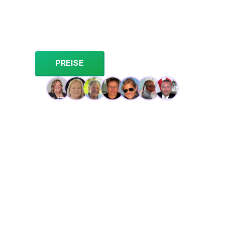
Club- und OA-Mitgliedern sowie Analyse Ihrer Events.
Regatta RC unterstützt die PHRF-, ORC-, ORR- und IRC-
Handicap-Systeme und ermöglicht die Wertung von
Rennen mit einem System oder beliebigen
Kombinationen für den direkten Vergleich.
PREISE
ANMELDEN
Vertrauen von Hunderten DRYA-Seglern